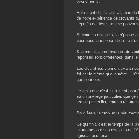
événements.
Autrement dit, il s'agit à la fois d
de notre expérience de croyants 
séparés de Jésus, qui ne pouvons p
Si pour les disciples, la réponse e
pour nous la réponse doit être d'un 
Seulement, Jean l'évangéliste veu
réponses sont différentes, dans le
Les disciplines viennent avant nous
foi est la même que la nôtre. Il n'es
que pour eux.
Je crois que c'est justement pour é
eu un privilège particulier, que gen
temps particulier, entre la résurre
Pour Jean, la croix et la résurrect
Ce qui finit, c'est le temps de la 
lui-même pour ses disciples ce Déf
agissait pour eux.