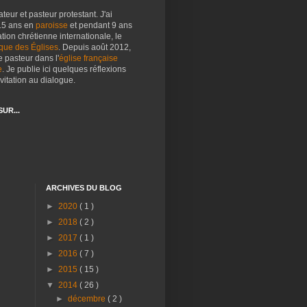
teur et
pasteur protestant. J'ai
 15 ans en
paroisse
et pendant 9 ans
ion chrétienne internationale, le
ue des Églises
. Depuis août 2012,
e pasteur dans l'
église française
e
. Je publie ici quelques réflexions
nvitation au dialogue.
UR...
ARCHIVES DU BLOG
►
2020
( 1 )
►
2018
( 2 )
►
2017
( 1 )
►
2016
( 7 )
►
2015
( 15 )
▼
2014
( 26 )
►
décembre
( 2 )