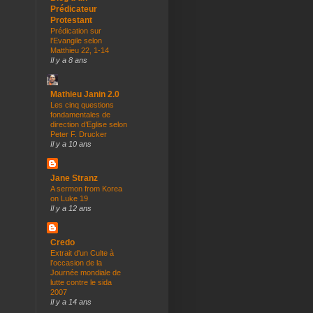
Prédicateur
Protestant
Prédication sur
l'Evangile selon
Matthieu 22, 1-14
Il y a 8 ans
Mathieu Janin 2.0
Les cinq questions
fondamentales de
direction d’Eglise selon
Peter F. Drucker
Il y a 10 ans
Jane Stranz
A sermon from Korea
on Luke 19
Il y a 12 ans
Credo
Extrait d'un Culte à
l’occasion de la
Journée mondiale de
lutte contre le sida
2007
Il y a 14 ans