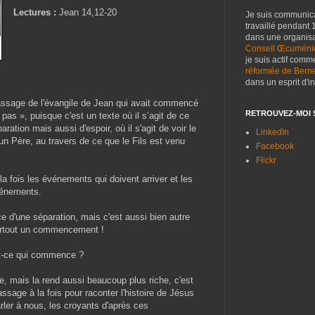
Lectures :
Jean 14,12-20
Je suis
communica
travaillé pendant
dans une organisat
Conseil Œcuméniq
je suis actif comm
réformée de Bern
dans un esprit d'i
sage de l'évangile de Jean qui avait commencé
RETROUVEZ-MOI S
pas », puisque c'est un texte où il s’agit de ce
aration mais aussi d'espoir, où il s'agit de voir le
LinkedIn
n Père, au travers de ce que le Fils est venu
Facebook
Flickr
la fois les événements qui doivent arriver et les
vénements.
ce d'une séparation, mais c'est aussi bien autre
surtout un commencement !
est-ce qui commence ?
, mais la rend aussi beaucoup plus riche, c'est
assage à la fois pour raconter l'histoire de Jésus
rler à nous, les croyants d'après ces