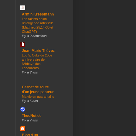
Armin Kressmann
Les talents selon
l’intelligence artificielle
(Matthieu 25,14-30 et
ChatGPT)
Il y a 2 semaines
Jean-Marie Thévoz
Luc 5. Culte du 200e
anniversaire de
l'Abbaye des
Laboureurs
Il y a 2 ans
Carnet de route
d'un jeune pasteur
Ma vie en quarantaine
Il y a 6 ans
TheoNet.de
Il y a 7 ans
Blog d'un