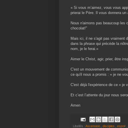
« Si vous m’aimez, vous vous ap
prierai le Père. Il vous donnera un
Nous n'aimons pas beaucoup les co
chocolat!"
Mais ici, il ne s'agit pas vraiment
dans la phrase qui précède la nô
nom, je le ferai.»
Aimer le Christ, agir, prier, être 
C'est un mouvement de communion 
ce qu'il nous a promis : « je ne vou
C'est déjà l'expérience de ce « je 
Et c’est l’attente du jour nous sero
Amen
Libellés :
Ascension
,
disciples
,
espoir