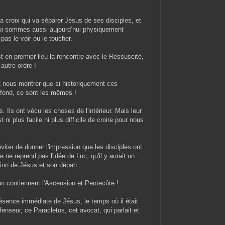
e la croix qui va séparer Jésus de ses disciples, et
qui sommes aussi aujourd’hui physiquement
as le voir ou le toucher.
st en premier lieu la rencontre avec le Ressuscité,
autre ordre !
t nous montrer que si historiquement ces
 fond, ce sont les mêmes !
. Ils ont vécu les choses de l'intérieur. Mais leur
t ni plus facile ni plus difficile de croire pour nous
viter de donner l'impression que les disciples ont
re ne reprend pas l'idée de Luc, qu'il y aurait un
ction de Jésus et son départ.
ion contiennent l'Ascension et Pentecôte !
présence immédiate de Jésus, le temps où il était
enseur, ce Paracletos, cet avocat, qui parlait et