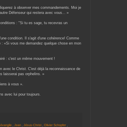
pliquerez à observer mes commandements. Moi je
 autre Défenseur qui restera avec vous... »
nditions : "Si tu es sage, tu recevras un
 d'une condition. Il s'agit d'une cohérence! Comme
tre : «Si vous me demandez quelque chose en mon
inspiré : c'est un même mouvement !
avec le Christ. C'est déjà la reconnaissance de
s laisserai pas orphelins. »
viens à vous ».
ns avec lui pour toujours.
,
évangile
,
Jean
,
Jésus-Christ
,
Olivier Schopfer
,