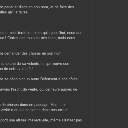
 parler et d'agir en son nom, et de faire des
es qu'il a faites.
out petit territoire, alors qu'aujourd'hui, nous qui
t ! Certes pas toujours très forts, mais nous
 de demander des choses en son nom.
 recherche de sa volonté, et qui trouve son
n de cette volonté !
e se découvrir un autre Défenseur à nos côtés.
avons l'esprit de vérité, qui demeure auprès de
u de choses dans ce passage. Mais il lie
e vérité à ce qui se passe dans nos cœurs.
abord une affaire intellectuelle, même s'il n'est pas