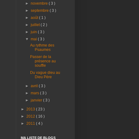
►
novembre
( 3 )
►
septembre
( 3 )
►
août
( 1 )
►
juillet
( 2 )
►
juin
( 3 )
▼
mai
( 3 )
Au rythme des
Psaumes
Passer de la
présence au
souffle
Du vague dieu au
Dieu Père
►
avril
( 3 )
►
mars
( 3 )
►
janvier
( 3 )
►
2013
( 23 )
►
2012
( 16 )
►
2011
( 4 )
MA LISTE DE BLOGS